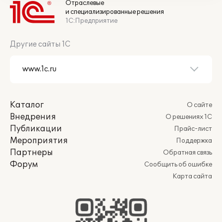
Отраслевые
и специализированные решения
1С:Предприятие
Другие сайты 1С
Каталог
О сайте
Внедрения
О решениях 1С
Публикации
Прайс-лист
Мероприятия
Поддержка
Партнеры
Обратная связь
Форум
Сообщить об ошибке
Карта сайта