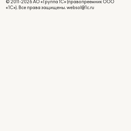
© 2011-2026 АО «Группа 1С» (правопреемник ООО
«1С»). Все права защищены.
websol@1c.ru