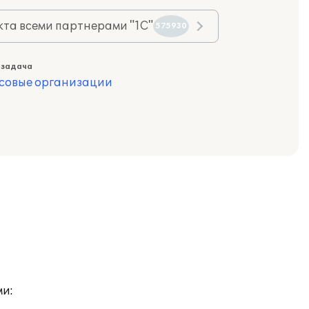
та всеми партнерами "1С"
575930
 задача
совые организации
и: