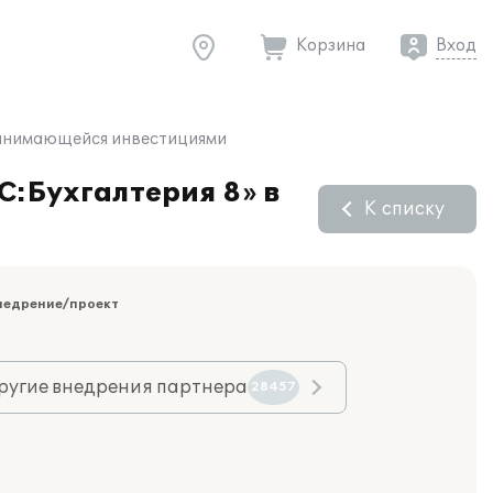
Корзина
Вход
 занимающейся инвестициями
С:Бухгалтерия 8» в
К списку
недрение/проект
ругие внедрения партнера
28457