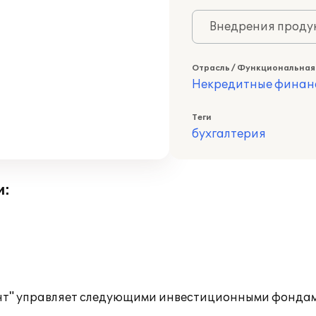
Внедрения продук
Отрасль / Функциональная
Некредитные финан
Теги
бухгалтерия
и:
т" управляет следующими инвестиционными фондам