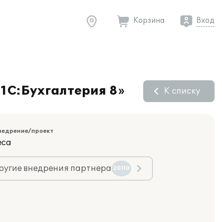
Корзина
Вход
«1С:Бухгалтерия 8»
К списку
недрение/проект
еса
ругие внедрения партнера
20110