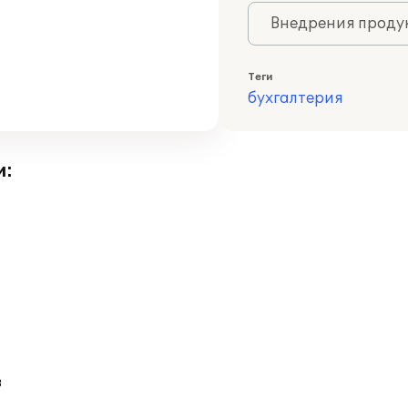
Внедрения продук
Теги
бухгалтерия
и:
в