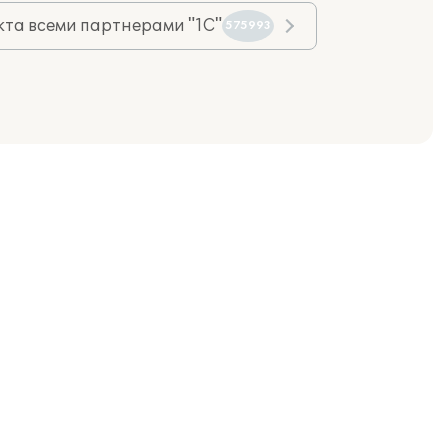
та всеми партнерами "1С"
575993