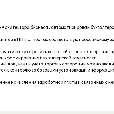
го Архитектора бизнеса» автоматизирован бухгалтер
анные в ПП, полностью соответствуют российскому за
томатически отразить все хозяйственные операции п
ень формирования бухгалтерской отчетности.
ии, документы учета торговых операций можно ввод
ится к контролю за базовыми установками информац
жение начисления заработной платы и связанных с не