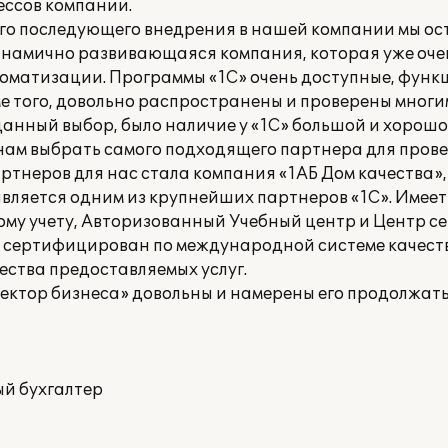
ссов компании.
его последующего внедрения в нашей компании мы ос
динамично развивающаяся компания, которая уже оче
оматизации. Программы «1С» очень доступные, функ
е того, довольно распространены и проверены мног
анный выбор, было наличие у «1С» большой и хорошо
о нам выбрать самого подходящего партнера для пров
тнеров для нас стала компания «1АБ Дом качества»,
является одним из крупнейших партнеров «1С». Имеет
ому учету, Авторизованный Учебный центр и Центр 
» сертифицирован по международной системе качеств
ества предоставляемых услуг.
ектор бизнеса» довольны и намерены его продолжать
ый бухгалтер