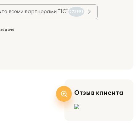
та всеми партнерами "1С"
575993
 задача
Отзыв клиента