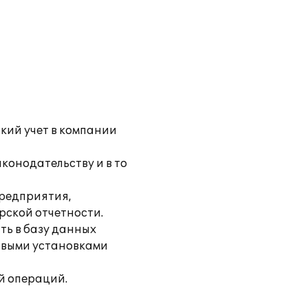
кий учет в компании
конодательству и в то
предприятия,
рской отчетности.
ть в базу данных
зовыми установками
й операций.