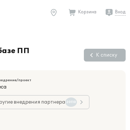
Корзина
Вход
базе ПП
К списку
недрение/проект
еса
ругие внедрения партнера
20110