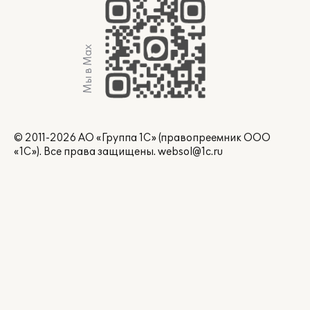
Мы в Max
© 2011-2026 АО «Группа 1С» (правопреемник ООО
«1С»). Все права защищены.
websol@1c.ru