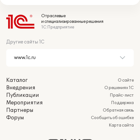
Отраслевые
и специализированные решения
1С:Предприятие
Другие сайты 1С
Каталог
О сайте
Внедрения
О решениях 1С
Публикации
Прайс-лист
Мероприятия
Поддержка
Партнеры
Обратная связь
Форум
Сообщить об ошибке
Карта сайта