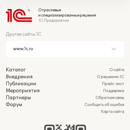
Отраслевые
и специализированные решения
1С:Предприятие
Другие сайты 1С
Каталог
О сайте
Внедрения
О решениях 1С
Публикации
Прайс-лист
Мероприятия
Поддержка
Партнеры
Обратная связь
Форум
Сообщить об ошибке
Карта сайта