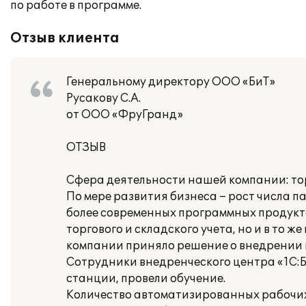
по работе в программе.
Отзыв клиента
Генеральному директору ООО «БиТ»
Русакову С.А.
от ООО «ФруГранд»
ОТЗЫВ
Сфера деятельности нашей компании: то
По мере развития бизнеса – рост числа па
более современных программных продукта
торгового и складского учета, но и в то
компании приняло решение о внедрении н
Сотрудники внедренческого центра «1С:Б
станции, провели обучение.
Количество автоматизированных рабочих 