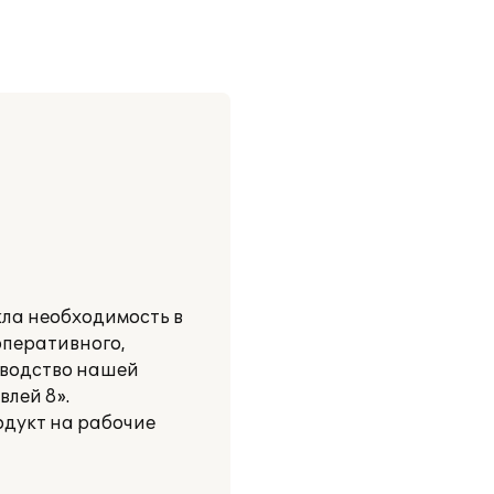
кла необходимость в
оперативного,
ководство нашей
лей 8».
одукт на рабочие