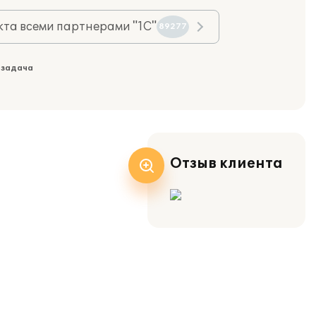
та всеми партнерами "1С"
89277
 задача
Отзыв клиента