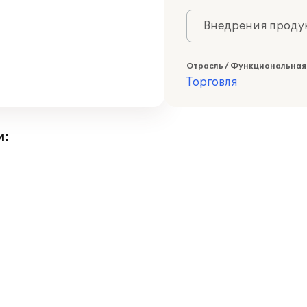
Внедрения продук
Отрасль / Функциональная
Торговля
и: