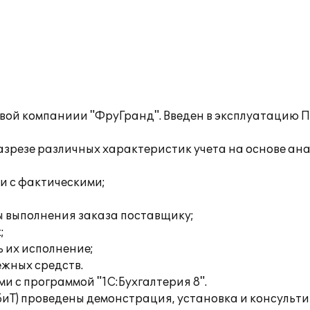
вой компаниии "ФруГранд". Введен в эксплуатацию П
разрезе различных характеристик учета на основе ан
и с фактическими;
пы выполнения заказа поставщику;
;
 их исполнение;
жных средств.
и с программой "1C:Бухгалтерия 8".
(БиТ) проведены демонстрация, установка и консульт