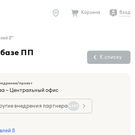
Корзина
Вход
лей 8"
 базе ПП
К списку
недрение/проект
ва – Центральный офис
ругие внедрения партнера
6305
влей 8