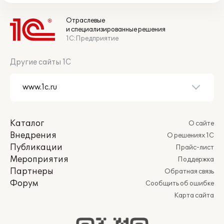
Отраслевые
и специализированные решения
1С:Предприятие
Другие сайты 1С
Каталог
О сайте
Внедрения
О решениях 1С
Публикации
Прайс-лист
Мероприятия
Поддержка
Партнеры
Обратная связь
Форум
Сообщить об ошибке
Карта сайта