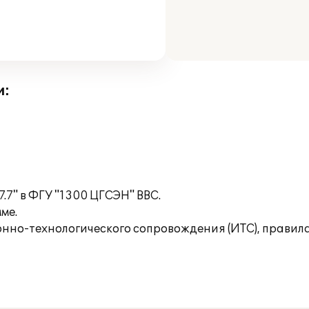
и:
.7" в ФГУ "1300 ЦГСЭН" ВВС.
ме.
нно-технологического сопровождения (ИТС), правил