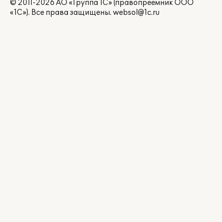
© 2011-2026 АО «Группа 1С» (правопреемник ООО
«1С»). Все права защищены.
websol@1c.ru