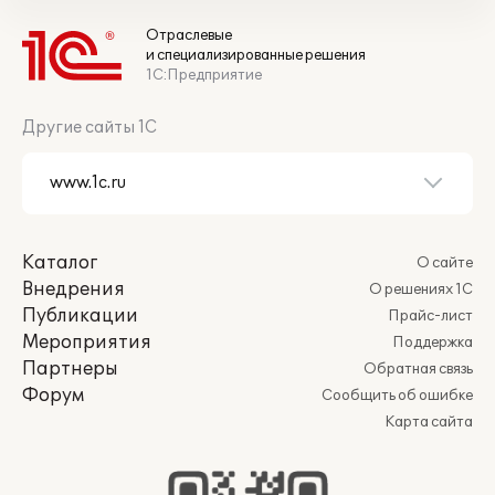
Отраслевые
и специализированные решения
1С:Предприятие
Другие сайты 1С
Каталог
О сайте
Внедрения
О решениях 1С
Публикации
Прайс-лист
Мероприятия
Поддержка
Партнеры
Обратная связь
Форум
Сообщить об ошибке
Карта сайта