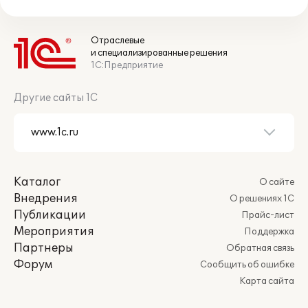
Отраслевые
и специализированные решения
1С:Предприятие
Другие сайты 1С
Каталог
О сайте
Внедрения
О решениях 1С
Публикации
Прайс-лист
Мероприятия
Поддержка
Партнеры
Обратная связь
Форум
Сообщить об ошибке
Карта сайта