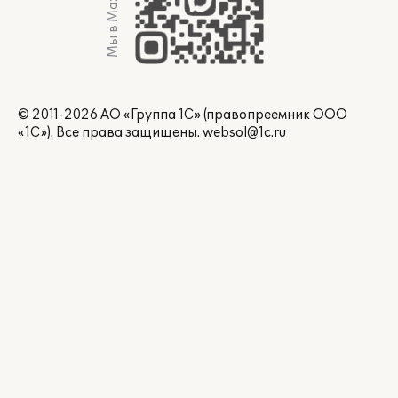
Мы в Max
© 2011-2026 АО «Группа 1С» (правопреемник ООО
«1С»). Все права защищены.
websol@1c.ru