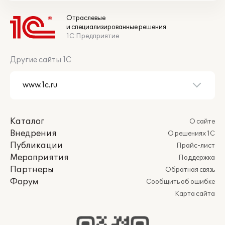
Отраслевые
и специализированные решения
1С:Предприятие
Другие сайты 1С
Каталог
О сайте
Внедрения
О решениях 1С
Публикации
Прайс-лист
Мероприятия
Поддержка
Партнеры
Обратная связь
Форум
Сообщить об ошибке
Карта сайта