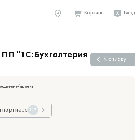
Корзина
Вход
 ПП "1С:Бухгалтерия
К списку
недрение/проект
я партнера
147