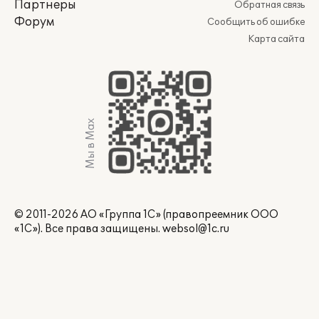
Партнеры
Обратная связь
Форум
Сообщить об ошибке
Карта сайта
Мы в Max
© 2011-2026 АО «Группа 1С» (правопреемник ООО
«1С»). Все права защищены.
websol@1c.ru