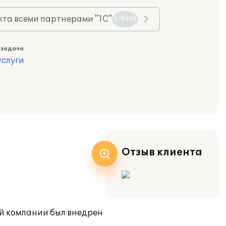
та всеми партнерами "1С"
575930
 задача
слуги
Отзыв клиента
ой компании был внедрен