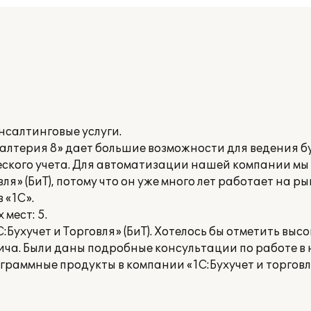
салтинговые услуги.
лтерия 8» дает большие возможности для ведения бу
еского учета. Для автоматизации нашей компании мы
ля» (БиТ), потому что он уже много лет работает на 
 «1С».
мест: 5.
Бухучет и Торговля» (БиТ). Хотелось бы отметить в
а. Были даны подробные консультации по работе в н
раммные продукты в компании «1С:Бухучет и торговля