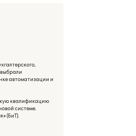
хгалтерского,
 выбрали
рынке автоматизации и
ысокую квалификацию
овой системе.
» (БиТ).