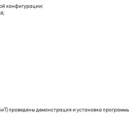
ой конфигурации:
й;
;
(БиТ) проведены демонстрация и установка программы