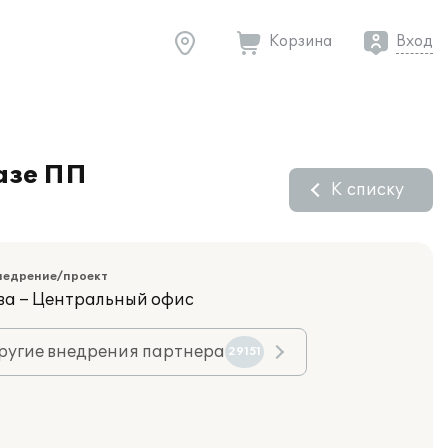
Корзина
Вход
азе ПП
К списку
недрение/проект
ва – Центральный офис
ругие внедрения партнера
29151