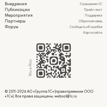
Внедрения
О решениях 1С
Публикации
Прайс-лист
Мероприятия
Поддержка
Партнеры
Обратная связь
Форум
Сообщить об ошибке
Карта сайта
Мы в Max
© 2011-2026 АО «Группа 1С» (правопреемник ООО
«1С»). Все права защищены.
websol@1c.ru