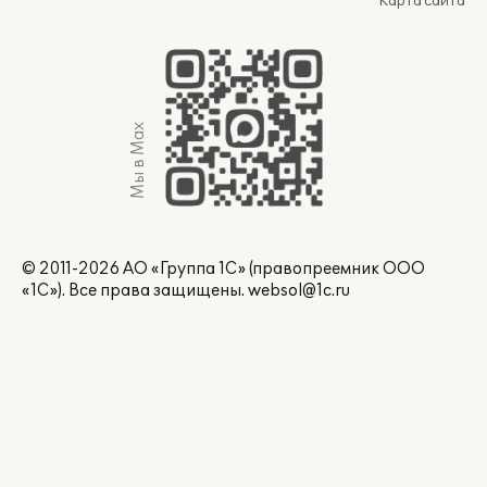
Карта сайта
Мы в Max
© 2011-2026 АО «Группа 1С» (правопреемник ООО
«1С»). Все права защищены.
websol@1c.ru