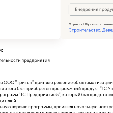
Внедрения продук
Отрасль / Функциональная
Строительство
,
Деве
и:
ятельности предприятия
ью ООО "Тритон" приняло решение об автоматизации
ля этого был приобретен программный продукт "1С:У
программ "1С:Предприятие 8", который был представ
дителей.
ную версию программы, произвел начальную настро