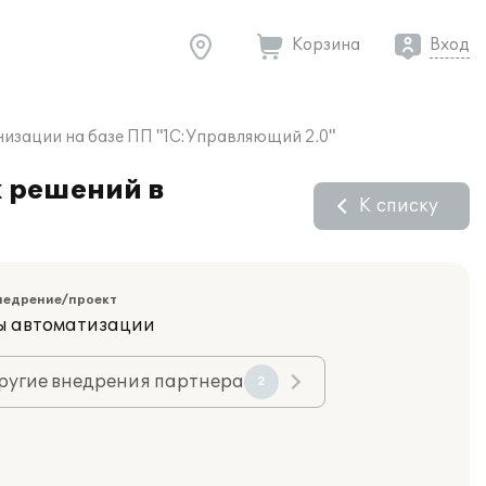
Корзина
Вход
низации на базе ПП "1С:Управляющий 2.0"
х решений в
К списку
недрение/проект
ы автоматизации
ругие внедрения партнера
2