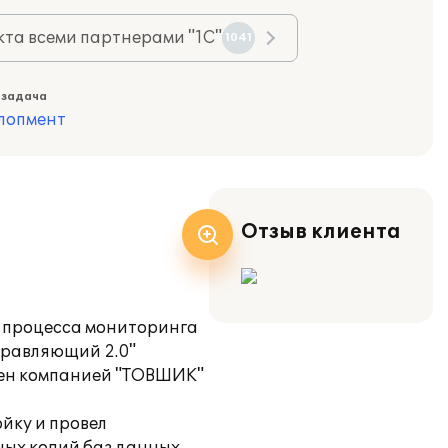
та всеми партнерами "1С"
1041
 задача
лопмент
Отзыв клиента
 процесса мониторинга
правляющий 2.0"
лен компанией "ТОВШИК"
йку и провел