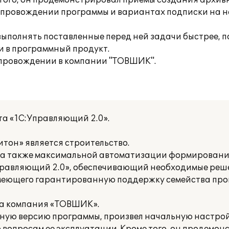
 того, он продемонстрировал приемы создания архив
ровождении программы и вариантах подписки на нег
полнять поставленные перед ней задачи быстрее, по
и в программный продукт.
опровождении в компании "ТОВШИК".
та «1С:Управляющий 2.0».
тон» является строительство.
, а также максимальной автоматизации формировани
правляющий 2.0», обеспечивающий необходимые реше
имеющего гарантированную поддержку семейства пр
ла компания «ТОВШИК».
ную версию программы, произвел начальную настрой