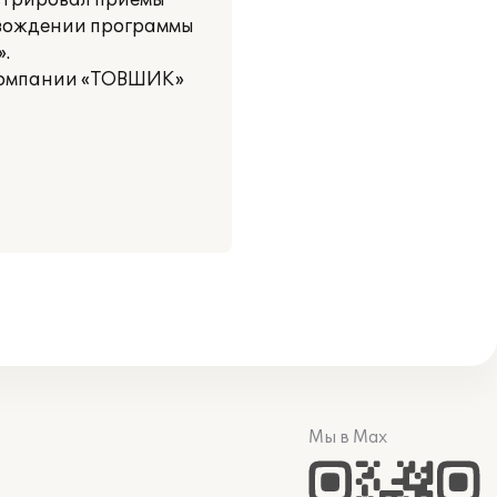
нстрировал приемы
овождении программы
.
 компании «ТОВШИК»
Мы в Max