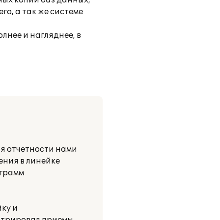
ных копий баз данных,
о, а так же системе
лнее и нагляднее, в
я отчетности нами
ния в линейке
ограмм
ку и