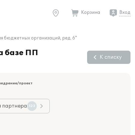
Корзина
Вход
ля бюджетных организаций, ред. 6"
а базе ПП
К списку
недрение/проект
я партнера
123