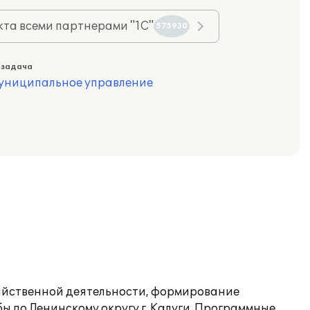
та всеми партнерами "1С"
575930
 задача
муниципальное управление
зяйственной деятельности, формирование
 по Ленинскому округу г. Калуги. Программные