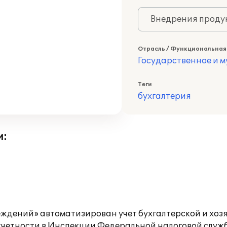
Внедрения продук
Отрасль / Функциональная
Государственное и 
Теги
бухгалтерия
и:
реждений» автоматизирован учет бухгалтерской и хо
четности в Инспекции Федеральной налоговой службы