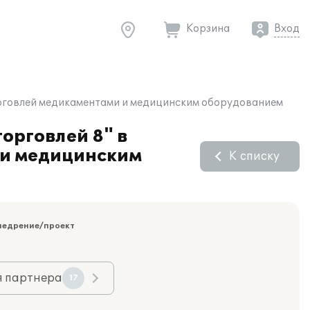
Корзина
Вход
торговлей медикаментами и медицинским оборудованием
орговлей 8" в
 и медицинским
К списку
недрение/проект
я партнера
17