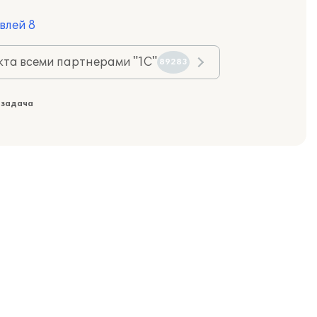
влей 8
та всеми партнерами "1С"
89283
 задача