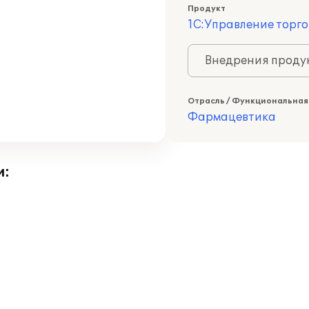
Продукт
1С:Управление торго
Внедрения продук
Отрасль / Функциональная
Фармацевтика
и: