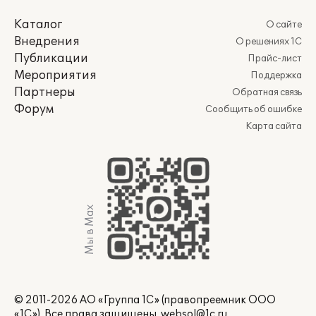
Каталог
О сайте
Внедрения
О решениях 1С
Публикации
Прайс-лист
Мероприятия
Поддержка
Партнеры
Обратная связь
Форум
Сообщить об ошибке
Карта сайта
Мы в Max
© 2011-2026 АО «Группа 1С» (правопреемник ООО
«1С»). Все права защищены.
websol@1c.ru