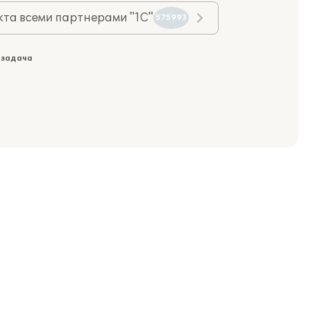
та всеми партнерами "1С"
575993
 задача