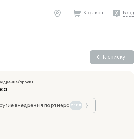
Корзина
Вход
К списку
недрение/проект
еса
ругие внедрения партнера
20110