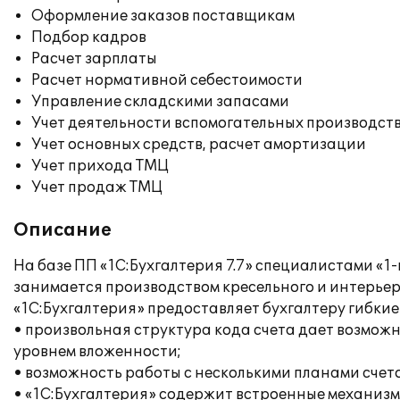
Оформление заказов поставщикам
Подбор кадров
Расчет зарплаты
Расчет нормативной себестоимости
Управление складскими запасами
Учет деятельности вспомогательных производст
Учет основных средств, расчет амортизации
Учет прихода ТМЦ
Учет продаж ТМЦ
Описание
На базе ПП «1С:Бухгалтерия 7.7» специалистами «
занимается производством кресельного и интерье
«1С:Бухгалтерия» предоставляет бухгалтеру гибкие
• произвольная структура кода счета дает возможн
уровнем вложенности;
• возможность работы с несколькими планами счетов
• «1С:Бухгалтерия» содержит встроенные механизм