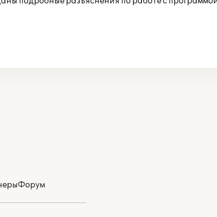
аны подробные разъяснения по работе с программой,
неры
Форум