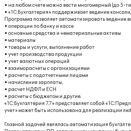
• на любом счете можно вести многомерный (до 5-т
• «1С:Бухгалтерия» поддерживает ведение консоли
Программа позволяет автоматизировать ведение вс
• операции по банку и кассе
• основные средства и нематериальные активы
• материалы
• товары и услуги, выполнение работ
• учет производства продукции
• учет валютных операций
• взаиморасчеты с организациями
• расчеты с подотчетными лицами
• начисление зарплаты,
• расчет НДФЛ и ЕСН
• расчеты с бюджетом и другие.
«1С:Бухгалтерия 7.7» представляет собой «1С:Пред
учет» может быть использована для реализации люб
Главной задачей являлась автоматизация бухгалтер