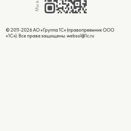
Мы в Max
© 2011-2026 АО «Группа 1С» (правопреемник ООО
«1С»). Все права защищены.
websol@1c.ru