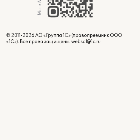
Мы в Max
© 2011-2026 АО «Группа 1С» (правопреемник ООО
«1С»). Все права защищены.
websol@1c.ru