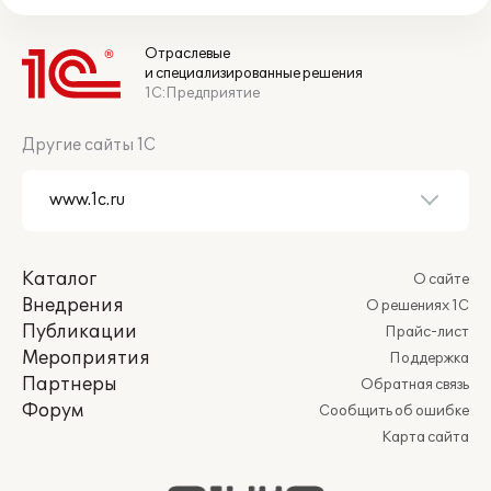
Отраслевые
и специализированные решения
1С:Предприятие
Другие сайты 1С
Каталог
О сайте
Внедрения
О решениях 1С
Публикации
Прайс-лист
Мероприятия
Поддержка
Партнеры
Обратная связь
Форум
Сообщить об ошибке
Карта сайта