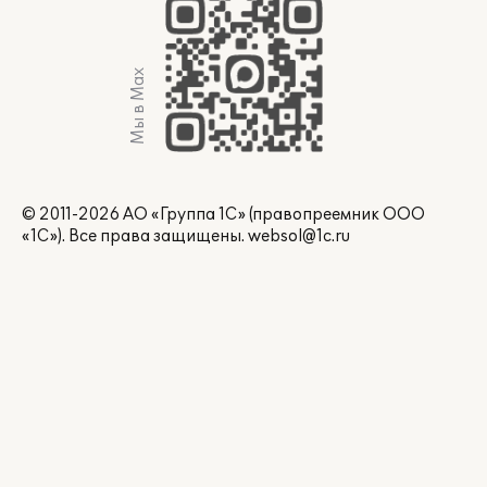
Мы в Max
© 2011-2026 АО «Группа 1С» (правопреемник ООО
«1С»). Все права защищены.
websol@1c.ru