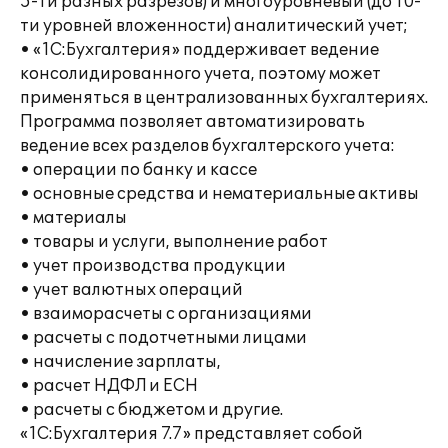
5-ти разных разрезов) и многоуровневый (до 10-
ти уровней вложенности) аналитический учет;
• «1С:Бухгалтерия» поддерживает ведение
консолидированного учета, поэтому может
применяться в централизованных бухгалтериях.
Программа позволяет автоматизировать
ведение всех разделов бухгалтерского учета:
• операции по банку и кассе
• основные средства и нематериальные активы
• материалы
• товары и услуги, выполнение работ
• учет производства продукции
• учет валютных операций
• взаиморасчеты с организациями
• расчеты с подотчетными лицами
• начисление зарплаты,
• расчет НДФЛ и ЕСН
• расчеты с бюджетом и другие.
«1С:Бухгалтерия 7.7» представляет собой