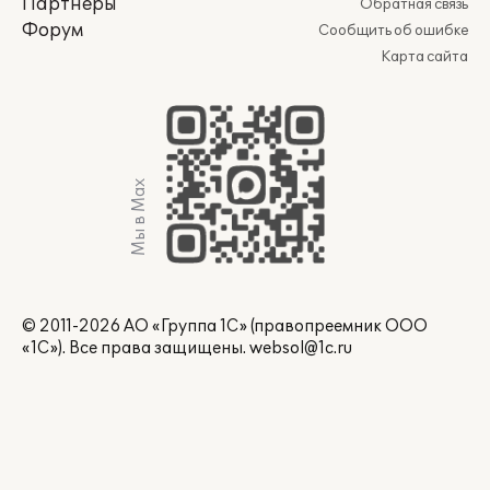
Партнеры
Обратная связь
Форум
Сообщить об ошибке
Карта сайта
Мы в Max
© 2011-2026 АО «Группа 1С» (правопреемник ООО
«1С»). Все права защищены.
websol@1c.ru