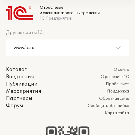
Отраслевые
и специализированные решения
1С:Предприятие
Другие сайты 1С
Каталог
О сайте
Внедрения
О решениях 1С
Публикации
Прайс-лист
Мероприятия
Поддержка
Партнеры
Обратная связь
Форум
Сообщить об ошибке
Карта сайта