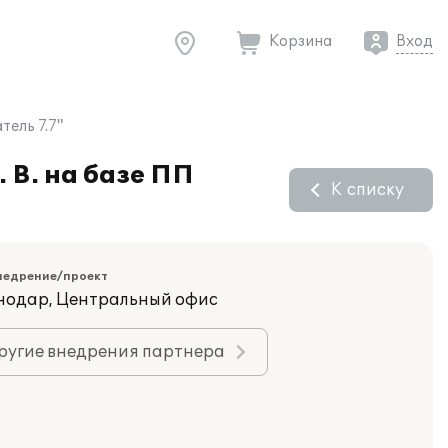
Корзина
Вход
ель 7.7"
В. на базе ПП
К списку
недрение/проект
снодар, Центральный офис
ругие внедрения партнера