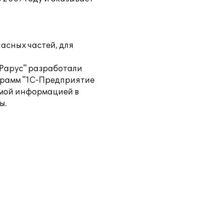
асных частей, для
-Рарус" разработали
грамм "1С-Предприятие
имой информацией в
ы.