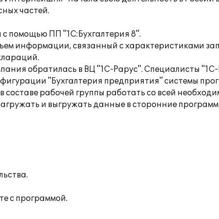
сных частей.
с помощью ПП "1С:Бухгалтерия 8".
ъем информации, связанный с характеристиками зап
клараций.
ания обратилась в ВЦ "1С-Рарус". Специалисты "1С
нфигурации "Бухгалтерия предприятия" системы про
 в составе рабочей группы работать со всей необход
 загружать и выгружать данные в сторонние программ
льства.
те с программой.