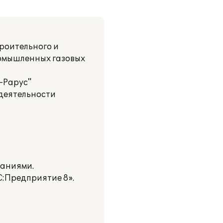
роительного и
ромышленных газовых
-Рарус"
деятельности
паниями.
С:Предприятие 8».