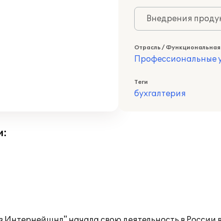
Внедрения продук
Отрасль / Функциональная
Профессиональные у
Теги
бухгалтерия
и:
Интернейшнл" начала свою деятельность в России в 