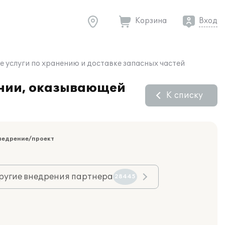
Корзина
Вход
 услуги по хранению и доставке запасных частей
ании, оказывающей
К списку
недрение/проект
ругие внедрения партнера
28445