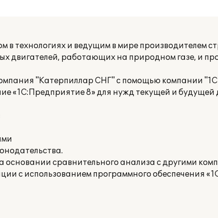
м в технологиях и ведущим в мире производителем ст
вых двигателей, работающих на природном газе, и п
омпания "Катерпиллар СНГ" с помощью компании "1С
е «1С:Предприятие 8» для нужд текущей и будущей 
в
ами
онодательства.
а основании сравнительного анализа с другими ком
ции с использованием программного обеспечения «1