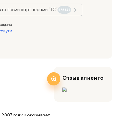
та всеми партнерами "1С"
575825
 задача
слуги
Отзыв клиента
2007 году и оказывает