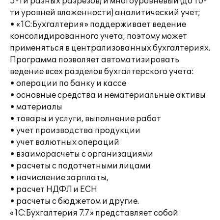
5-ти разных разрезов) и многоуровневый (до 10-
ти уровней вложенности) аналитический учет;
• «1С:Бухгалтерия» поддерживает ведение
консолидированного учета, поэтому может
применяться в централизованных бухгалтериях.
Программа позволяет автоматизировать
ведение всех разделов бухгалтерского учета:
• операции по банку и кассе
• основные средства и нематериальные активы
• материалы
• товары и услуги, выполнение работ
• учет производства продукции
• учет валютных операций
• взаиморасчеты с организациями
• расчеты с подотчетными лицами
• начисление зарплаты,
• расчет НДФЛ и ЕСН
• расчеты с бюджетом и другие.
«1С:Бухгалтерия 7.7» представляет собой