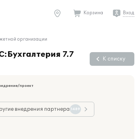
Корзина
Вход
джетной организации
С:Бухгалтерия 7.7
К списку
недрение/проект
ругие внедрения партнера
1489