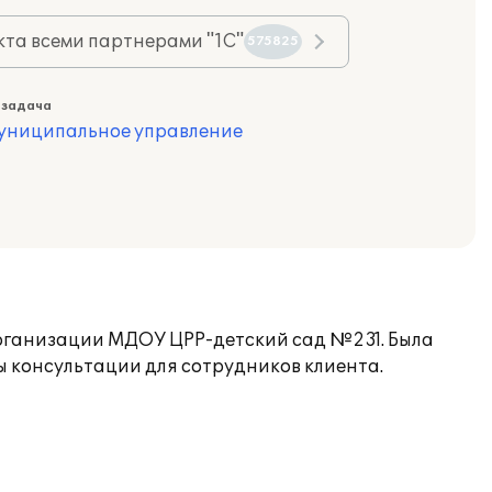
та всеми партнерами "1С"
575825
 задача
муниципальное управление
 организации МДОУ ЦРР-детский сад №231. Была
 консультации для сотрудников клиента.