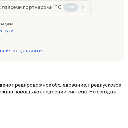
та всеми партнерами "1С"
575825
 задача
слуги
терия предприятия
ведено предпродажное обследование, предпусковое
азана помощь во внедрении системы. На сегодня