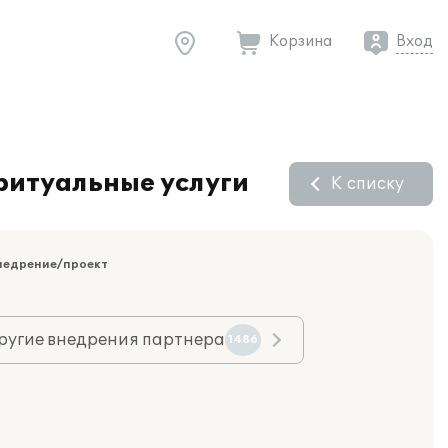
Корзина
Вход
ритуальные услуги
К списку
недрение/проект
ругие внедрения партнера
1486