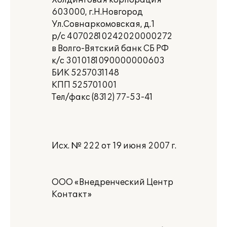
Холдинговая корпорация
603000, г.Н.Новгород
Ул.Совнаркомовская, д.1
р/с 40702810242020000272
в Волго-Вятский банк СБ РФ
к/с 3010181090000000603
БИК 5257031148
КПП 525701001
Тел/факс (8312) 77-53-41
Исх. № 222 от 19 июня 2007 г.
ООО «Внедренческий Центр
Контакт»