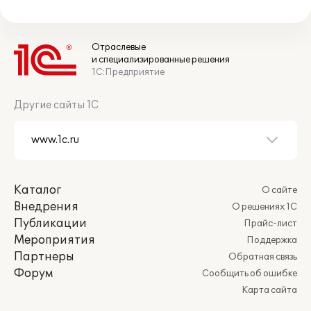
Отраслевые
и специализированные решения
1С:Предприятие
Другие сайты 1С
Каталог
О сайте
Внедрения
О решениях 1С
Публикации
Прайс-лист
Мероприятия
Поддержка
Партнеры
Обратная связь
Форум
Сообщить об ошибке
Карта сайта