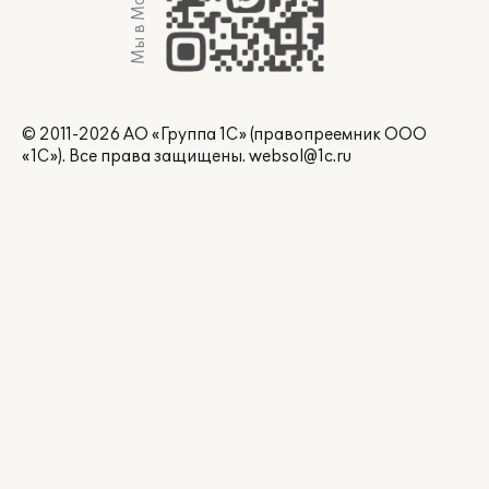
Мы в Max
© 2011-2026 АО «Группа 1С» (правопреемник ООО
«1С»). Все права защищены.
websol@1c.ru