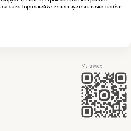
ости функционал программы позволил решить
ление Торговлей 8» используется в качестве бэк-
Мы в Max