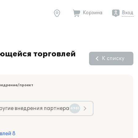
Корзина
Вход
ающейся торговлей
К списку
недрение/проект
ругие внедрения партнера
4981
влей 8