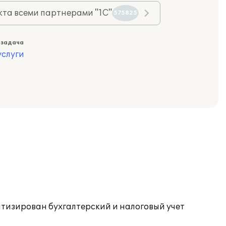
та всеми партнерами "1С"
575825
 задача
слуги
атизирован бухгалтерский и налоговый учет