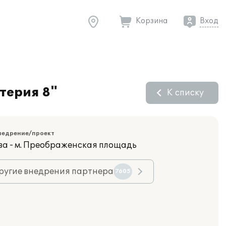
Корзина
Вход
терия 8"
К списку
недрение/проект
ва - м. Преображенская площадь
ругие внедрения партнера
7605