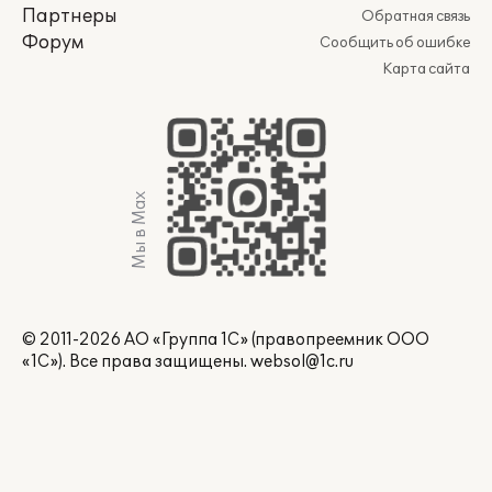
Партнеры
Обратная связь
Форум
Сообщить об ошибке
Карта сайта
Мы в Max
© 2011-2026 АО «Группа 1С» (правопреемник ООО
«1С»). Все права защищены.
websol@1c.ru