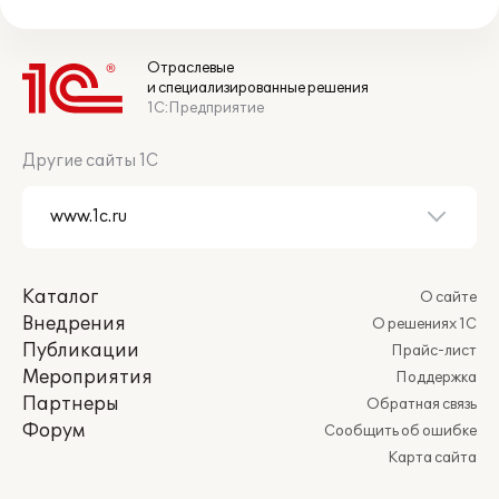
Отраслевые
и специализированные решения
1С:Предприятие
Другие сайты 1С
Каталог
О сайте
Внедрения
О решениях 1С
Публикации
Прайс-лист
Мероприятия
Поддержка
Партнеры
Обратная связь
Форум
Сообщить об ошибке
Карта сайта