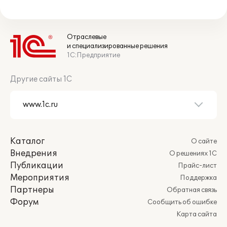
Отраслевые
и специализированные решения
1С:Предприятие
Другие сайты 1С
Каталог
О сайте
Внедрения
О решениях 1С
Публикации
Прайс-лист
Мероприятия
Поддержка
Партнеры
Обратная связь
Форум
Сообщить об ошибке
Карта сайта