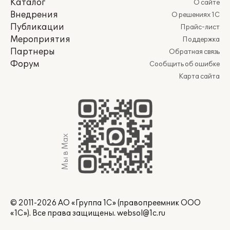
Каталог
О сайте
Внедрения
О решениях 1С
Публикации
Прайс-лист
Мероприятия
Поддержка
Партнеры
Обратная связь
Форум
Сообщить об ошибке
Карта сайта
Мы в Max
© 2011-2026 АО «Группа 1С» (правопреемник ООО
«1С»). Все права защищены.
websol@1c.ru