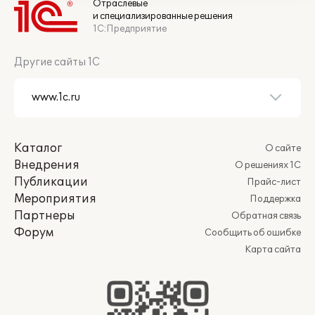
Отраслевые
и специализированные решения
1С:Предприятие
Другие сайты 1С
Каталог
О сайте
Внедрения
О решениях 1С
Публикации
Прайс-лист
Мероприятия
Поддержка
Партнеры
Обратная связь
Форум
Сообщить об ошибке
Карта сайта