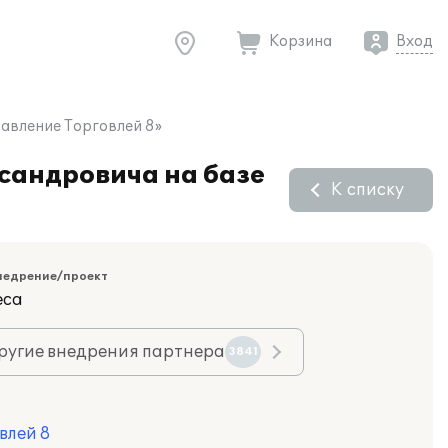
Корзина
Вход
равление Торговлей 8»
сандровича на базе
К списку
недрение/проект
еса
ругие внедрения партнера
3841
влей 8