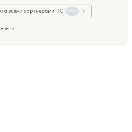
та всеми партнерами "1С"
89277
 задача