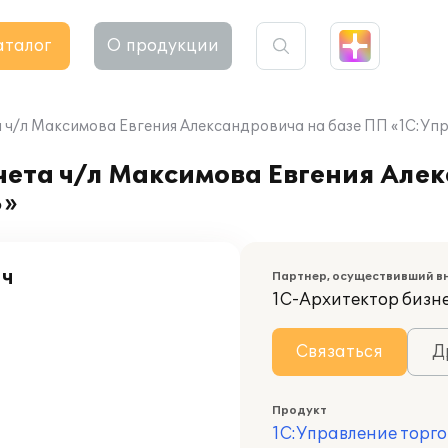
аталог
О продукции
 ч/л Максимова Евгения Александровича на базе ПП «1С:Уп
ета ч/л Максимова Евгения Алек
8»
ич
Партнер, осуществивший в
1С-Архитектор бизн
Связаться
Д
Продукт
1С:Управление торго