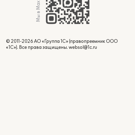
Мы в Max
© 2011-2026 АО «Группа 1С» (правопреемник ООО
«1С»). Все права защищены.
websol@1c.ru