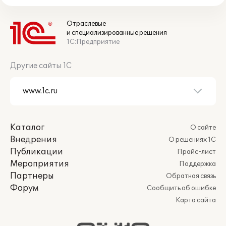
Отраслевые
и специализированные решения
1С:Предприятие
Другие сайты 1С
Каталог
О сайте
Внедрения
О решениях 1С
Публикации
Прайс-лист
Мероприятия
Поддержка
Партнеры
Обратная связь
Форум
Сообщить об ошибке
Карта сайта