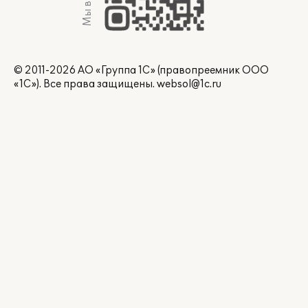
Мы в Max
© 2011-2026 АО «Группа 1С» (правопреемник ООО
«1С»). Все права защищены.
websol@1c.ru